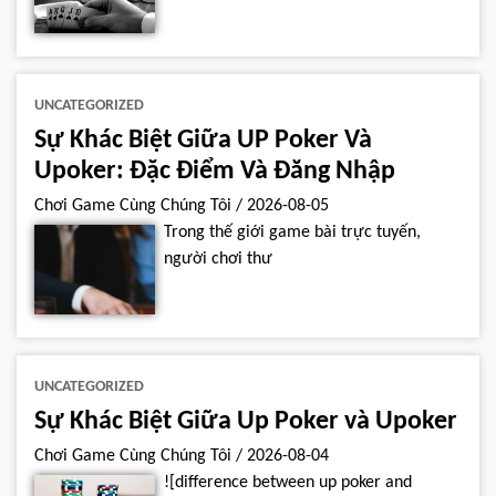
UNCATEGORIZED
Sự Khác Biệt Giữa UP Poker Và
Upoker: Đặc Điểm Và Đăng Nhập
Chơi Game Cùng Chúng Tôi
/
2026-08-05
Trong thế giới game bài trực tuyến,
người chơi thư
UNCATEGORIZED
Sự Khác Biệt Giữa Up Poker và Upoker
Chơi Game Cùng Chúng Tôi
/
2026-08-04
![difference between up poker and