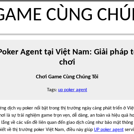
GAME CÙNG CHÚ
Poker Agent tại Việt Nam: Giải pháp 
chơi
Chơi Game Cùng Chúng Tôi
Tags:
up poker agent
ng dịch vụ poker nổi bật trong thị trường ngày càng phát triển ở Vi
ơi là sự trải nghiệm game trọn vẹn, dễ dàng, an toàn và hiệu quả h
 lắng về các vấn đề liên quan đến giao dịch cũng như bảo mật thông 
biết về thị trường poker Việt Nam, điều này giúp
UP poker agent
servi