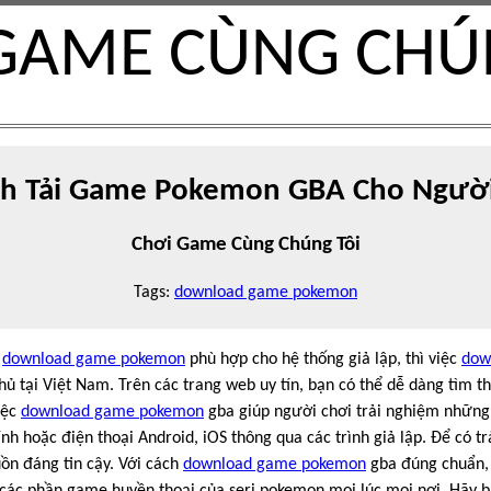
GAME CÙNG CHÚ
h Tải Game Pokemon GBA Cho Người
Chơi Game Cùng Chúng Tôi
Tags:
download game pokemon
ể
download game pokemon
phù hợp cho hệ thống giả lập, thì việc
dow
ủ tại Việt Nam. Trên các trang web uy tín, bạn có thể dễ dàng tìm t
iệc
download game pokemon
gba giúp người chơi trải nghiệm những 
 hoặc điện thoại Android, iOS thông qua các trình giả lập. Để có trả
uồn đáng tin cậy. Với cách
download game pokemon
gba đúng chuẩn,
 các phần game huyền thoại của seri pokemon mọi lúc mọi nơi. Hãy b